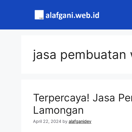
Skip
to
content
jasa pembuatan 
Terpercaya! Jasa P
Lamongan
April 22, 2024
by
alafganidev