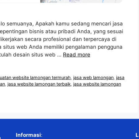
lo semuanya, Apakah kamu sedang mencari jasa
pentingan bisnis atau pribadi Anda, yang sesuai
kerjakan secara profesional dan terpercaya di
 situs web Anda memiliki pengalaman pengguna
itulah desain situs web …
Read more
uatan website lamongan termurah
,
jasa web lamongan
,
jasa
gan
,
jasa website lamongan terbaik
,
jasa website lamongan
Informasi
:
L