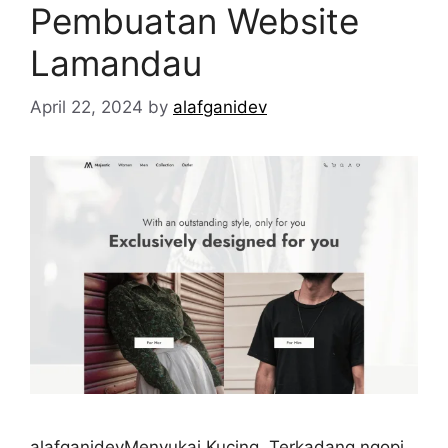
Pembuatan Website
Lamandau
April 22, 2024
by
alafganidev
alafganidevMenyukai Kucing, Terkadang ngopi