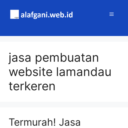
Skip
to
MENU
content
jasa pembuatan
website lamandau
terkeren
Termurah! Jasa