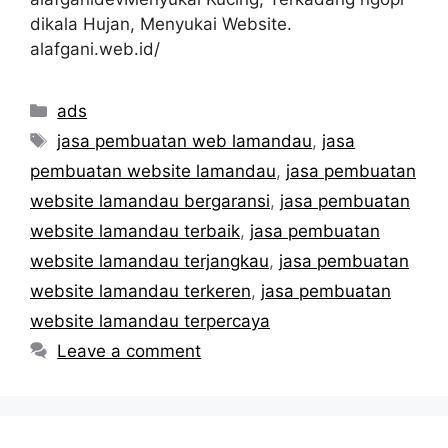
dikala Hujan, Menyukai Website.
alafgani.web.id/
Categories
ads
Tags
jasa pembuatan web lamandau
,
jasa
pembuatan website lamandau
,
jasa pembuatan
website lamandau bergaransi
,
jasa pembuatan
website lamandau terbaik
,
jasa pembuatan
website lamandau terjangkau
,
jasa pembuatan
website lamandau terkeren
,
jasa pembuatan
website lamandau terpercaya
Leave a comment