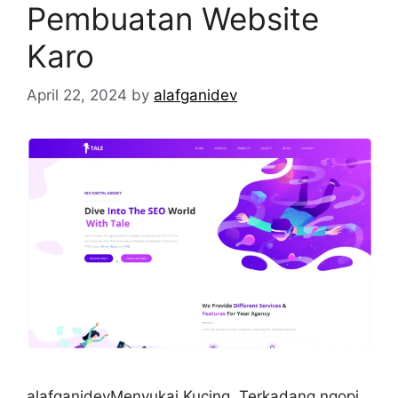
Pembuatan Website
Karo
April 22, 2024
by
alafganidev
alafganidevMenyukai Kucing, Terkadang ngopi