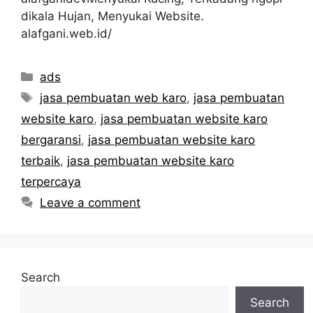
dikala Hujan, Menyukai Website.
alafgani.web.id/
Categories
ads
Tags
jasa pembuatan web karo
,
jasa pembuatan
website karo
,
jasa pembuatan website karo
bergaransi
,
jasa pembuatan website karo
terbaik
,
jasa pembuatan website karo
terpercaya
Leave a comment
Search
Search