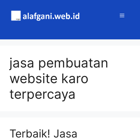
Skip
to
MENU
content
jasa pembuatan
website karo
terpercaya
Terbaik! Jasa