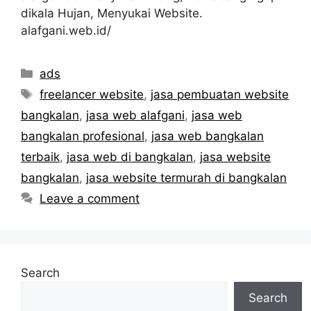
dikala Hujan, Menyukai Website.
alafgani.web.id/
Categories
ads
Tags
freelancer website
,
jasa pembuatan website
bangkalan
,
jasa web alafgani
,
jasa web
bangkalan profesional
,
jasa web bangkalan
terbaik
,
jasa web di bangkalan
,
jasa website
bangkalan
,
jasa website termurah di bangkalan
Leave a comment
Search
Search