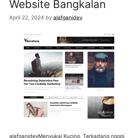
Website Bangkalan
April 22, 2024
by
alafganidev
alafganidevMenyukai Kucing, Terkadang ngopi