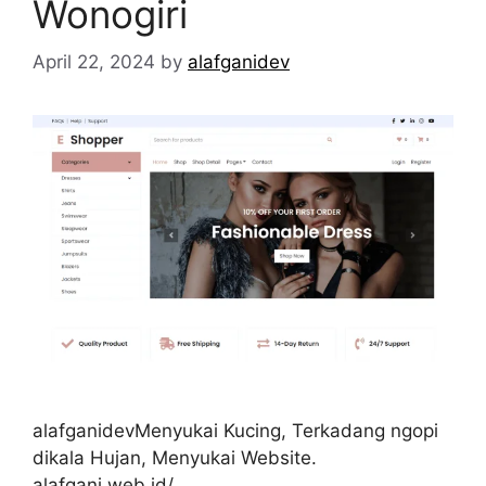
Wonogiri
April 22, 2024
by
alafganidev
alafganidevMenyukai Kucing, Terkadang ngopi
dikala Hujan, Menyukai Website.
alafgani.web.id/