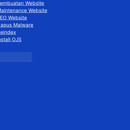
embuatan Website
aintenance Website
EO Website
apus Malware
eindex
nstall OJS