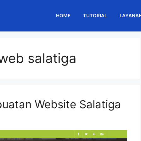
HOME
TUTORIAL
LAYANA
web salatiga
uatan Website Salatiga