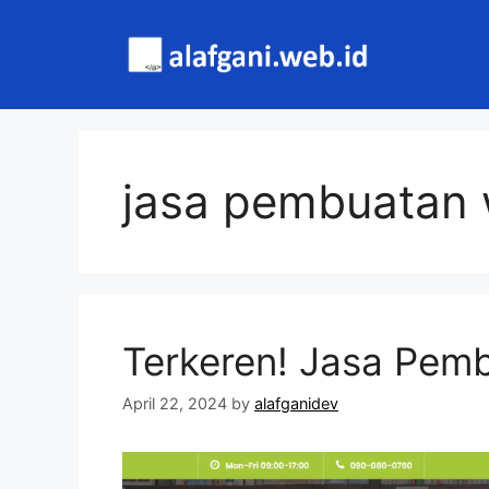
Skip
to
content
jasa pembuatan 
Terkeren! Jasa Pemb
April 22, 2024
by
alafganidev