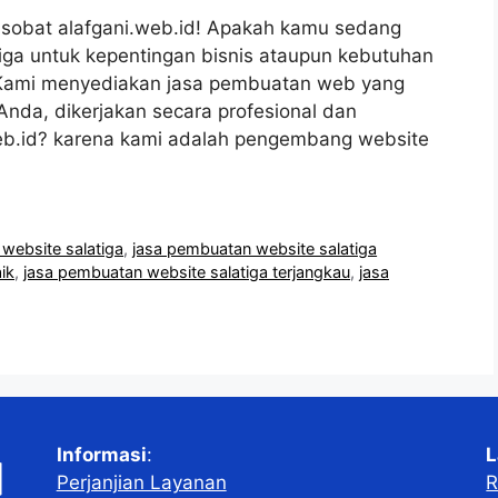
 sobat alafgani.web.id! Apakah kamu sedang
iga untuk kepentingan bisnis ataupun kebutuhan
a! Kami menyediakan jasa pembuatan web yang
nda, dikerjakan secara profesional dan
web.id? karena kami adalah pengembang website
website salatiga
,
jasa pembuatan website salatiga
ik
,
jasa pembuatan website salatiga terjangkau
,
jasa
Informasi
:
L
Perjanjian Layanan
R