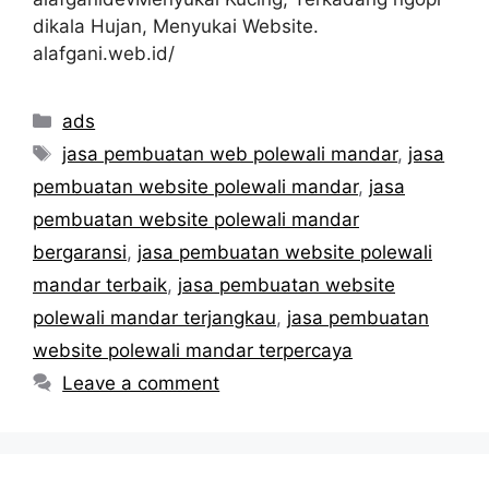
dikala Hujan, Menyukai Website.
alafgani.web.id/
Categories
ads
Tags
jasa pembuatan web polewali mandar
,
jasa
pembuatan website polewali mandar
,
jasa
pembuatan website polewali mandar
bergaransi
,
jasa pembuatan website polewali
mandar terbaik
,
jasa pembuatan website
polewali mandar terjangkau
,
jasa pembuatan
website polewali mandar terpercaya
Leave a comment