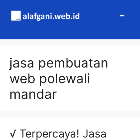
Skip
to
MENU
content
jasa pembuatan
web polewali
mandar
√ Terpercaya! Jasa