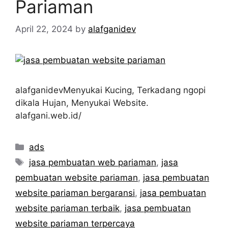
Pariaman
April 22, 2024
by
alafganidev
alafganidevMenyukai Kucing, Terkadang ngopi
dikala Hujan, Menyukai Website.
alafgani.web.id/
Categories
ads
Tags
jasa pembuatan web pariaman
,
jasa
pembuatan website pariaman
,
jasa pembuatan
website pariaman bergaransi
,
jasa pembuatan
website pariaman terbaik
,
jasa pembuatan
website pariaman terpercaya