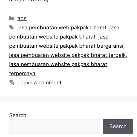
Categories
ads
Tags
jasa pembuatan web pakpak bharat
,
jasa
pembuatan website pakpak bharat
,
jasa
pembuatan website pakpak bharat bergaransi
,
jasa pembuatan website pakpak bharat terbaik
,
jasa pembuatan website pakpak bharat
terpercaya
Leave a comment
Search
Search