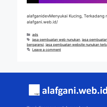
alafganidevMenyukai Kucing, Terkadang n
alafgani.web.id/
Categories
ads
Tags
jasa pembuatan web nunukan
,
jasa pembuatan
bergaransi
,
jasa pembuatan website nunukan terb
Leave a comment