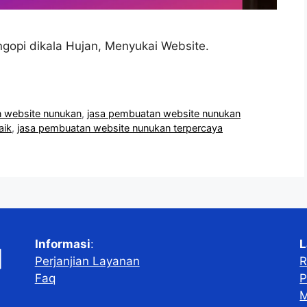
gopi dikala Hujan, Menyukai Website.
 website nunukan
,
jasa pembuatan website nunukan
aik
,
jasa pembuatan website nunukan terpercaya
Informasi
:
L
Perjanjian Layanan
R
Faq
P
M