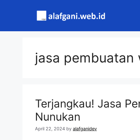
Skip
to
content
jasa pembuatan
Terjangkau! Jasa P
Nunukan
April 22, 2024
by
alafganidev