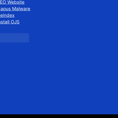
EO Website
apus Malware
eindex
nstall OJS