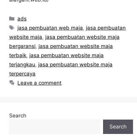
Categories
ads
Tags
jasa pembuatan web maja
,
jasa pembuatan
website maja
,
jasa pembuatan website maja
bergaransi
,
jasa pembuatan website maja
terbaik
,
jasa pembuatan website maja
terjangkau
,
jasa pembuatan website maja
terpercaya
Leave a comment
Search
Search