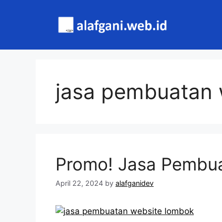
Skip
to
content
jasa pembuatan
Promo! Jasa Pembu
April 22, 2024
by
alafganidev