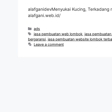
alafganidevMenyukai Kucing, Terkadang n
alafgani.web.id/
Categories
ads
Tags
jasa pembuatan web lombok
,
jasa pembuatan
bergaransi
,
jasa pembuatan website lombok terba
Leave a comment