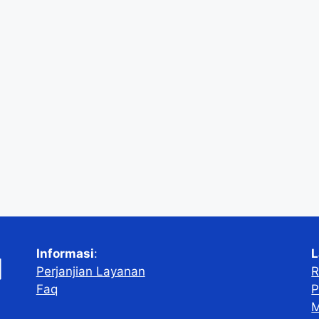
Informasi
:
L
Perjanjian Layanan
R
Faq
P
M