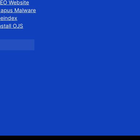
EO Website
apus Malware
eindex
nstall OJS