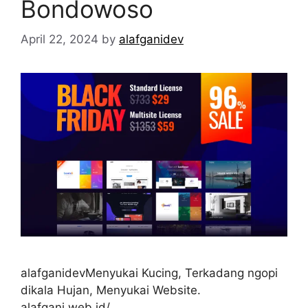
Bondowoso
April 22, 2024
by
alafganidev
alafganidevMenyukai Kucing, Terkadang ngopi
dikala Hujan, Menyukai Website.
alafgani.web.id/