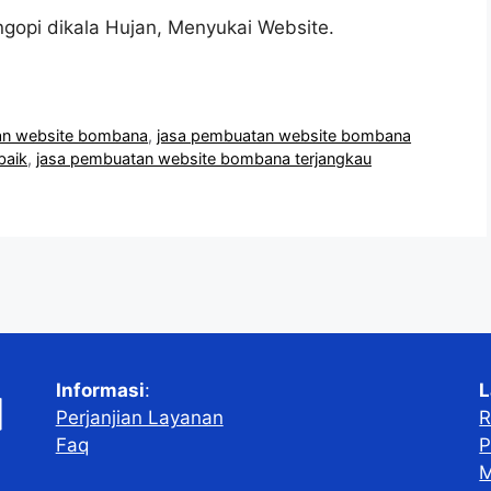
gopi dikala Hujan, Menyukai Website.
an website bombana
,
jasa pembuatan website bombana
baik
,
jasa pembuatan website bombana terjangkau
Informasi
:
L
Perjanjian Layanan
R
Faq
P
M