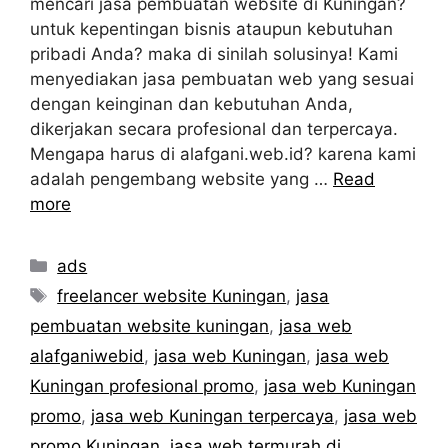
mencari jasa pembuatan website di Kuningan?
untuk kepentingan bisnis ataupun kebutuhan
pribadi Anda? maka di sinilah solusinya! Kami
menyediakan jasa pembuatan web yang sesuai
dengan keinginan dan kebutuhan Anda,
dikerjakan secara profesional dan terpercaya.
Mengapa harus di alafgani.web.id? karena kami
adalah pengembang website yang …
Read
more
Categories
ads
Tags
freelancer website Kuningan
,
jasa
pembuatan website kuningan
,
jasa web
alafganiwebid
,
jasa web Kuningan
,
jasa web
Kuningan profesional promo
,
jasa web Kuningan
promo
,
jasa web Kuningan terpercaya
,
jasa web
promo Kuningan
,
jasa web termurah di