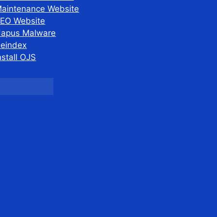
aintenance Website
EO Website
apus Malware
eindex
nstall OJS