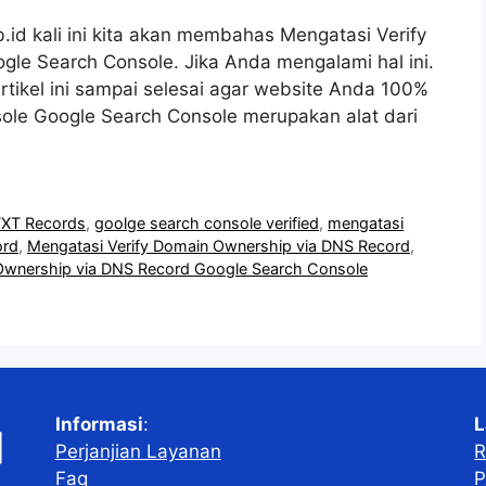
.id kali ini kita akan membahas Mengatasi Verify
le Search Console. Jika Anda mengalami hal ini.
artikel ini sampai selesai agar website Anda 100%
sole Google Search Console merupakan alat dari
TXT Records
,
goolge search console verified
,
mengatasi
ord
,
Mengatasi Verify Domain Ownership via DNS Record
,
Ownership via DNS Record Google Search Console
Informasi
:
L
Perjanjian Layanan
R
Faq
P