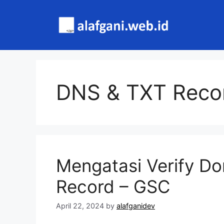
Skip
to
content
DNS & TXT Reco
Mengatasi Verify D
Record – GSC
April 22, 2024
by
alafganidev