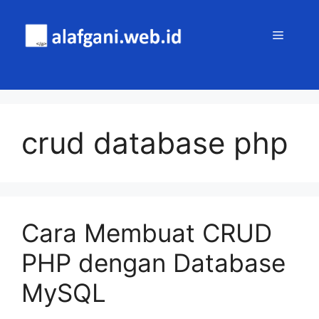
Skip
to
MENU
content
crud database php
Cara Membuat CRUD
PHP dengan Database
MySQL