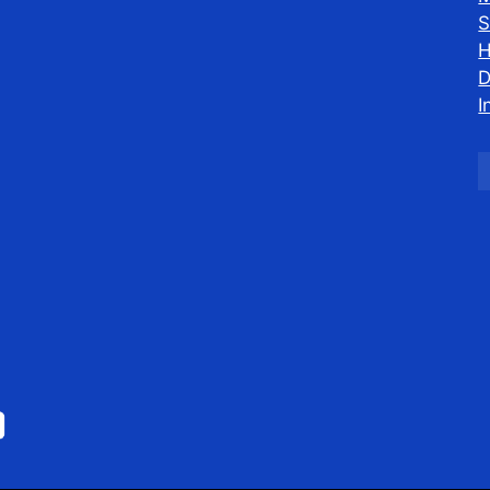
S
H
D
I