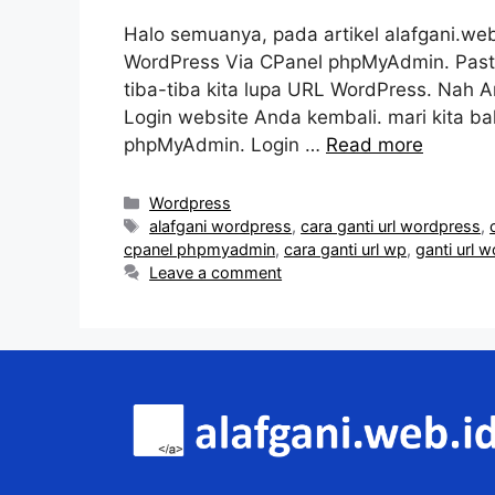
Halo semuanya, pada artikel alafgani.web
WordPress Via CPanel phpMyAdmin. Pasti k
tiba-tiba kita lupa URL WordPress. Nah 
Login website Anda kembali. mari kita b
phpMyAdmin. Login …
Read more
Categories
Wordpress
Tags
alafgani wordpress
,
cara ganti url wordpress
,
cpanel phpmyadmin
,
cara ganti url wp
,
ganti url 
Leave a comment