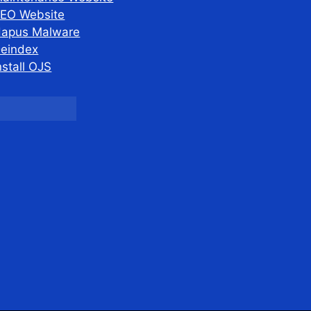
EO Website
apus Malware
eindex
nstall OJS