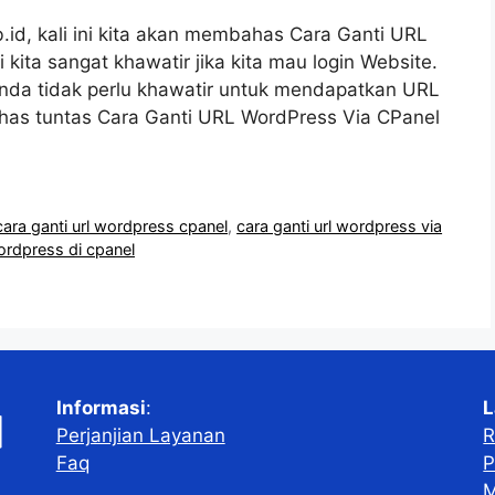
.id, kali ini kita akan membahas Cara Ganti URL
ita sangat khawatir jika kita mau login Website.
Anda tidak perlu khawatir untuk mendapatkan URL
ahas tuntas Cara Ganti URL WordPress Via CPanel
cara ganti url wordpress cpanel
,
cara ganti url wordpress via
wordpress di cpanel
Informasi
:
L
Perjanjian Layanan
R
Faq
P
M