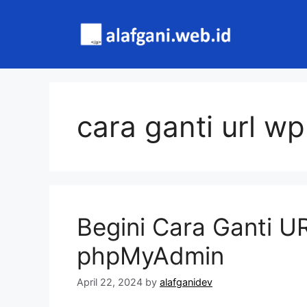
Skip
to
content
cara ganti url wp
Begini Cara Ganti U
phpMyAdmin
April 22, 2024
by
alafganidev