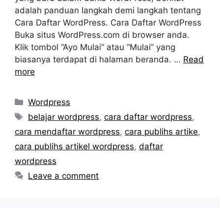
adalah panduan langkah demi langkah tentang
Cara Daftar WordPress. Cara Daftar WordPress
Buka situs WordPress.com di browser anda.
Klik tombol “Ayo Mulai” atau “Mulai” yang
biasanya terdapat di halaman beranda. …
Read
more
Categories
Wordpress
Tags
belajar wordpress
,
cara daftar wordpress
,
cara mendaftar wordpress
,
cara publihs artike
,
cara publihs artikel wordpress
,
daftar
wordpress
Leave a comment