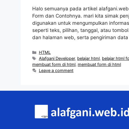
Halo semuanya pada artikel alafgani.web.
Form dan Contohnya. mari kita simak pen
digunakan untuk mengumpulkan informasi
seperti teks, pilihan, tanggal, atau tom
dan halaman web, serta pengiriman data
Categories
HTML
Tags
Alafgani Developer
,
belajar html
,
belajar html 
membuat form di html
,
membuat form di html
Leave a comment