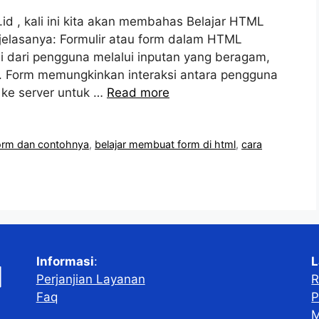
id , kali ini kita akan membahas Belajar HTML
jelasanya: Formulir atau form dalam HTML
 dari pengguna melalui inputan yang beragam,
bol. Form memungkinkan interaksi antara pengguna
 ke server untuk …
Read more
form dan contohnya
,
belajar membuat form di html
,
cara
Informasi
:
L
Perjanjian Layanan
R
Faq
P
M