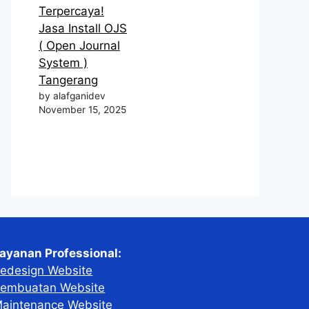
Terpercaya!
Jasa Install OJS
( Open Journal
System )
Tangerang
by alafganidev
November 15, 2025
ayanan Professional:
edesign Website
embuatan Website
aintenance Website