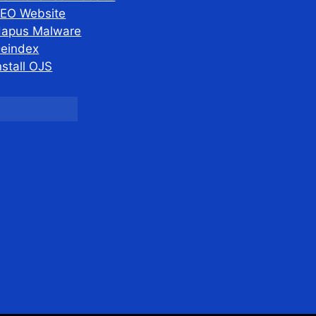
EO Website
apus Malware
eindex
nstall OJS