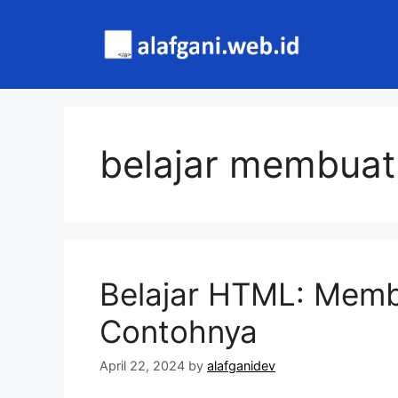
Skip
to
content
belajar membuat 
Belajar HTML: Mem
Contohnya
April 22, 2024
by
alafganidev