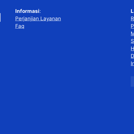
Informasi
:
L
Perjanjian Layanan
R
Faq
P
M
S
H
D
I