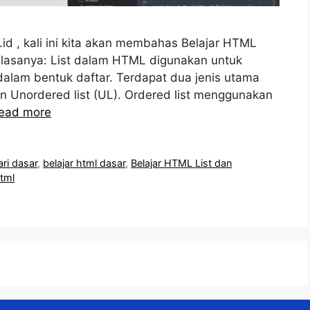
id , kali ini kita akan membahas Belajar HTML
jelasanya: List dalam HTML digunakan untuk
dalam bentuk daftar. Terdapat dua jenis utama
dan Unordered list (UL). Ordered list menggunakan
ead more
ari dasar
,
belajar html dasar
,
Belajar HTML List dan
html