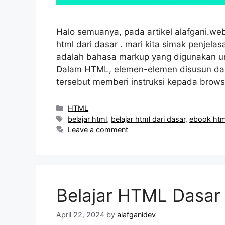
Halo semuanya, pada artikel alafgani.web
html dari dasar . mari kita simak penje
adalah bahasa markup yang digunakan 
Dalam HTML, elemen-elemen disusun dal
tersebut memberi instruksi kepada bro
Categories
HTML
Tags
belajar html
,
belajar html dari dasar
,
ebook htm
Leave a comment
Belajar HTML Dasar
April 22, 2024
by
alafganidev