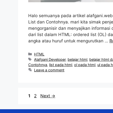
Halo semuanya pada artikel alafgani.web.
List dan Contohnya. mari kita simak pen
mengorganisir dan menyajikan informasi 
dari list dalam HTML: ordered list (OL) 
angka atau huruf untuk mengurutkan …
R
Categories
HTML
Tags
Alafgani Developer
,
belajar html
,
belajar html d
Contohnya
,
list pada html
,
ol pada html
,
ul pada 
Leave a comment
Page
Page
1
2
Next
→