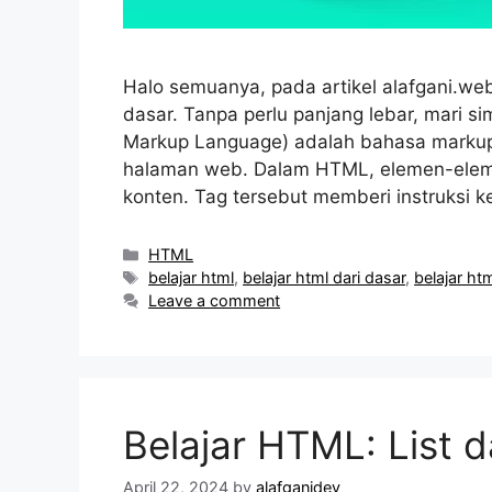
Halo semuanya, pada artikel alafgani.web.
dasar. Tanpa perlu panjang lebar, mari s
Markup Language) adalah bahasa marku
halaman web. Dalam HTML, elemen-elem
konten. Tag tersebut memberi instruksi
Categories
HTML
Tags
belajar html
,
belajar html dari dasar
,
belajar ht
Leave a comment
Belajar HTML: List 
April 22, 2024
by
alafganidev