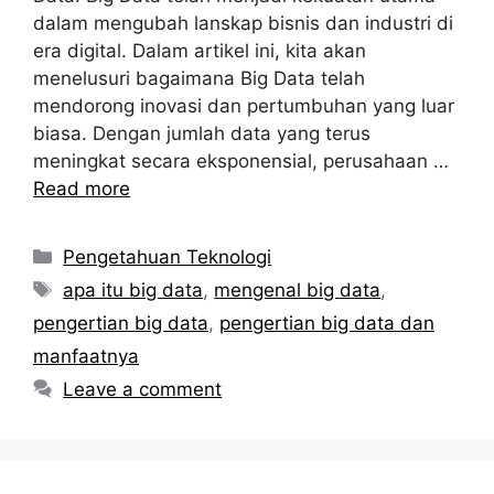
dalam mengubah lanskap bisnis dan industri di
era digital. Dalam artikel ini, kita akan
menelusuri bagaimana Big Data telah
mendorong inovasi dan pertumbuhan yang luar
biasa. Dengan jumlah data yang terus
meningkat secara eksponensial, perusahaan …
Read more
Categories
Pengetahuan Teknologi
Tags
apa itu big data
,
mengenal big data
,
pengertian big data
,
pengertian big data dan
manfaatnya
Leave a comment