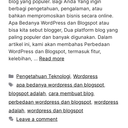
blog yang populer. Bagi Anda Yang ingin
berbagi pengetahuan, pengalaman, atau
bahkan mempromosikan bisnis secara online.
Apa Bedanya WordPress dan Blogspot atau
bisa kita sebut blogger, Dua platform blog yang
paling populer dan banyak digunakan. Dalam
artikel ini, kami akan membahas Perbedaan
WordPress dan Blogspot, termasuk fitur,
kelebihan, …
Read more
Categories
Pengetahuan Teknologi
,
Wordpress
Tags
apa bedanya wordpress dan blogspot
,
blogspot adalah
,
cara membuat blog
,
perbedaan wordpress dan blogspot
,
wordpress
adalah
,
wordpress dan blogspot
Leave a comment