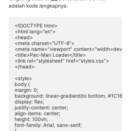
adalah kode lengkapnya:
<!DOCTYPE html>

<html lang="en">

<head>

<meta charset="UTF-8">

<meta name="viewport" content="width=device-wid
<title>Pac-Man Loader</title>

<link rel="stylesheet" href="styles.css">

</head>

<style>

body {

margin: 0;

background: linear-gradient(to bottom, #1C163A,
display: flex;

justify-content: center;

align-items: center;

height: 100vh;

font-family: Arial, sans-serif;
