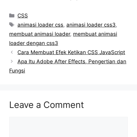
HTML dengan CSS
Dengan JavaScript
Beserta CSS
Categories
CSS
Tags
animasi loader css
,
animasi loader css3
,
membuat animasi loader
,
membuat animasi
loader dengan css3
Cara Membuat Efek Ketikan CSS JavaScript
Apa Itu Adobe After Effects, Pengertian dan
Fungsi
Leave a Comment
Comment