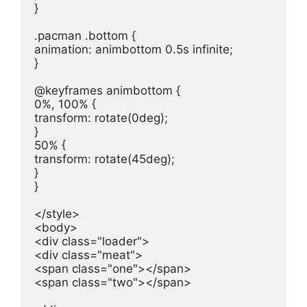
}

.pacman .bottom {

animation: animbottom 0.5s infinite;

}

@keyframes animbottom {

0%, 100% {

transform: rotate(0deg);

}

50% {

transform: rotate(45deg);

}

}

</style>

<body>

<div class="loader">

<div class="meat">

<span class="one"></span>

<span class="two"></span>
