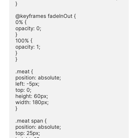
}

@keyframes fadeInOut {

0% {

opacity: 0;

}

100% {

opacity: 1;

}

}

.meat {

position: absolute;

left: -5px;

top: 0;

height: 60px;

width: 180px;

}

.meat span {

position: absolute;

top: 25px;
