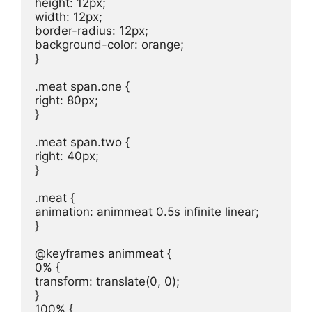
height: 12px;

width: 12px;

border-radius: 12px;

background-color: orange;

}

.meat span.one {

right: 80px;

}

.meat span.two {

right: 40px;

}

.meat {

animation: animmeat 0.5s infinite linear;

}

@keyframes animmeat {

0% {

transform: translate(0, 0);

}

100% {
