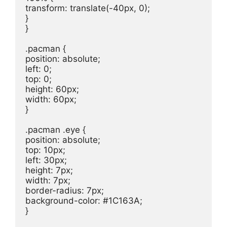
transform: translate(-40px, 0);

}

}

.pacman {

position: absolute;

left: 0;

top: 0;

height: 60px;

width: 60px;

}

.pacman .eye {

position: absolute;

top: 10px;

left: 30px;

height: 7px;

width: 7px;

border-radius: 7px;

background-color: #1C163A;

}
