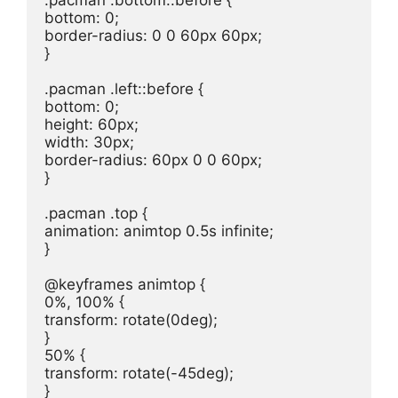
.pacman .bottom::before {

bottom: 0;

border-radius: 0 0 60px 60px;

}

.pacman .left::before {

bottom: 0;

height: 60px;

width: 30px;

border-radius: 60px 0 0 60px;

}

.pacman .top {

animation: animtop 0.5s infinite;

}

@keyframes animtop {

0%, 100% {

transform: rotate(0deg);

}

50% {

transform: rotate(-45deg);

}
