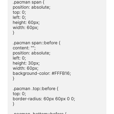
.pacman span {

position: absolute;

top: 0;

left: 0;

height: 60px;

width: 60px;

}

.pacman span::before {

content: "";

position: absolute;

left: 0;

height: 30px;

width: 60px;

background-color: #FFFB16;

}

.pacman .top::before {

top: 0;

border-radius: 60px 60px 0 0;

}
