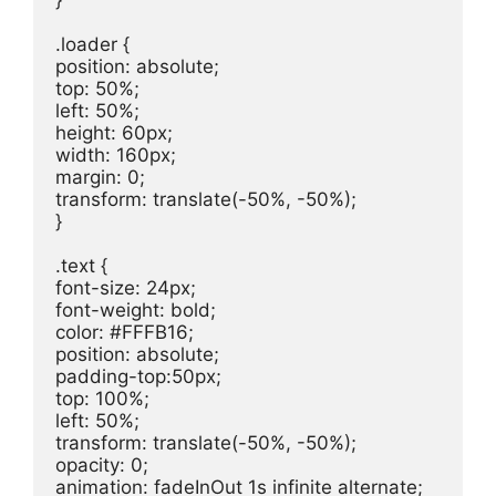
}

.loader {

position: absolute;

top: 50%;

left: 50%;

height: 60px;

width: 160px;

margin: 0;

transform: translate(-50%, -50%);

}

.text {

font-size: 24px;

font-weight: bold;

color: #FFFB16;

position: absolute;

padding-top:50px;

top: 100%;

left: 50%;

transform: translate(-50%, -50%);

opacity: 0;

animation: fadeInOut 1s infinite alternate;
