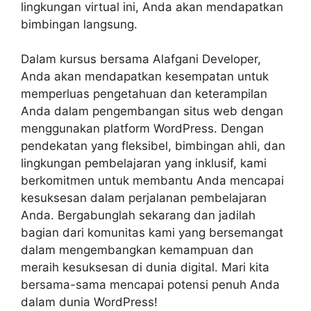
lingkungan virtual ini, Anda akan mendapatkan
bimbingan langsung.
Dalam kursus bersama Alafgani Developer,
Anda akan mendapatkan kesempatan untuk
memperluas pengetahuan dan keterampilan
Anda dalam pengembangan situs web dengan
menggunakan platform WordPress. Dengan
pendekatan yang fleksibel, bimbingan ahli, dan
lingkungan pembelajaran yang inklusif, kami
berkomitmen untuk membantu Anda mencapai
kesuksesan dalam perjalanan pembelajaran
Anda. Bergabunglah sekarang dan jadilah
bagian dari komunitas kami yang bersemangat
dalam mengembangkan kemampuan dan
meraih kesuksesan di dunia digital. Mari kita
bersama-sama mencapai potensi penuh Anda
dalam dunia WordPress!