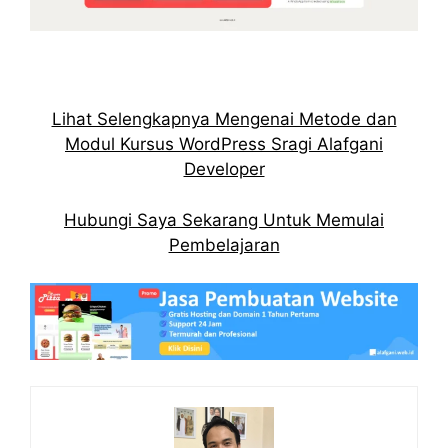
Lihat Selengkapnya Mengenai Metode dan
Modul Kursus WordPress Sragi Alafgani
Developer
Hubungi Saya Sekarang Untuk Memulai
Pembelajaran