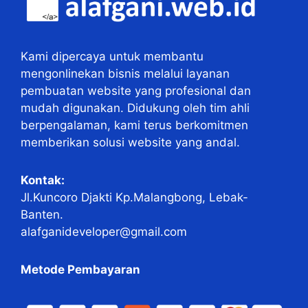
Kami dipercaya untuk membantu
mengonlinekan bisnis melalui layanan
pembuatan website yang profesional dan
mudah digunakan. Didukung oleh tim ahli
berpengalaman, kami terus berkomitmen
memberikan solusi website yang andal.
Kontak:
Jl.Kuncoro Djakti Kp.Malangbong, Lebak-
Banten.
alafganideveloper@gmail.com
Metode Pembayaran