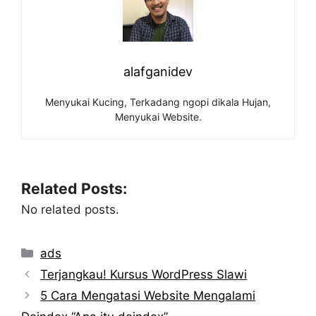
alafganidev
Menyukai Kucing, Terkadang ngopi dikala Hujan,
Menyukai Website.
Related Posts:
No related posts.
Categories
ads
Terjangkau! Kursus WordPress Slawi
5 Cara Mengatasi Website Mengalami