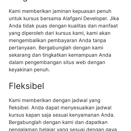
Kami memberikan jaminan kepuasan penuh
untuk kursus bersama Alafgani Developer. Jika
Anda tidak puas dengan kualitas dan manfaat
yang diperoleh dari kursus kami, kami akan
mengembalikan pembayaran Anda tanpa
pertanyaan. Bergabunglah dengan kami
sekarang dan tingkatkan kemampuan Anda
dalam pengembangan situs web dengan
keyakinan penuh.
Fleksibel
Kami memberikan dengan jadwal yang
fleksibel. Anda dapat menyesuaikan jadwal
kursus kapan saja sesuai kenyamanan Anda.
Bergabunglah dengan kami dan dapatkan
pengalaman belajar yang sesuai dengan gaya