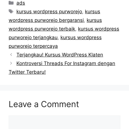
Categories
ads
Tags
kursus wordpress purworejo
,
kursus
wordpress purworejo bergaransi
,
kursus
wordpress purworejo terbaik
,
kursus wordpress
purworejo terjangkau
,
kursus wordpress
purworejo terpercaya
Terjangkau! Kursus WordPress Klaten
Kontroversi Threads For Instagram dengan
Twitter Terbaru!
Leave a Comment
Comment