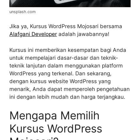
unsplash.com
Jika ya, Kursus WordPress Mojosari bersama
Alafgani Developer
adalah jawabannya!
Kursus ini memberikan kesempatan bagi Anda
untuk mempelajari dasar-dasar dan teknik-
teknik lanjutan dalam menggunakan platform
WordPress yang terkenal. Dan sekarang,
dengan kursus website WordPress yang
menarik, Anda dapat memperoleh pengetahuan
ini dengan lebih mudah dan harga terjangkau.
Mengapa Memilih
Kursus WordPress