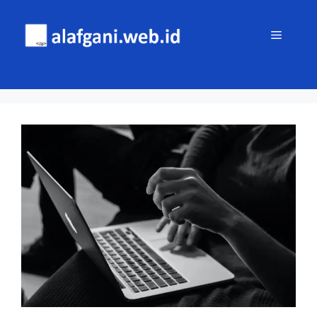
Skip
to
MENU
content