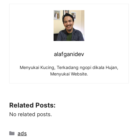
alafganidev
Menyukai Kucing, Terkadang ngopi dikala Hujan,
Menyukai Website.
Related Posts:
No related posts.
Categories
ads