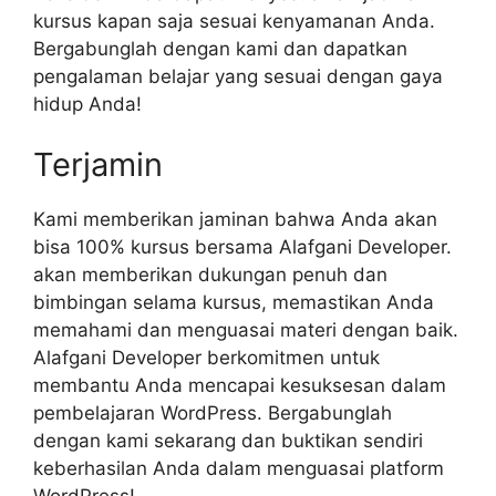
kursus kapan saja sesuai kenyamanan Anda.
Bergabunglah dengan kami dan dapatkan
pengalaman belajar yang sesuai dengan gaya
hidup Anda!
Terjamin
Kami memberikan jaminan bahwa Anda akan
bisa 100% kursus bersama Alafgani Developer.
akan memberikan dukungan penuh dan
bimbingan selama kursus, memastikan Anda
memahami dan menguasai materi dengan baik.
Alafgani Developer berkomitmen untuk
membantu Anda mencapai kesuksesan dalam
pembelajaran WordPress. Bergabunglah
dengan kami sekarang dan buktikan sendiri
keberhasilan Anda dalam menguasai platform