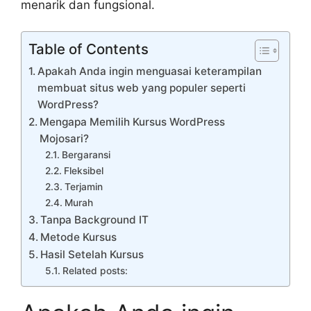
menarik dan fungsional.
Table of Contents
Apakah Anda ingin menguasai keterampilan
membuat situs web yang populer seperti
WordPress?
Mengapa Memilih Kursus WordPress
Mojosari?
Bergaransi
Fleksibel
Terjamin
Murah
Tanpa Background IT
Metode Kursus
Hasil Setelah Kursus
Related posts: