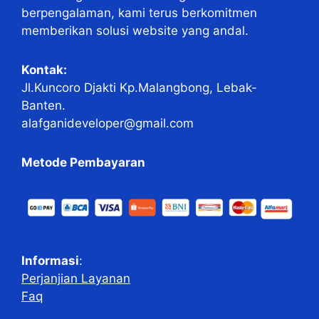
berpengalaman, kami terus berkomitmen
memberikan solusi website yang andal.
Kontak:
Jl.Kuncoro Djakti Kp.Malangbong, Lebak-
Banten.
alafganideveloper@gmail.com
Metode Pembayaran
Informasi
:
Perjanjian Layanan
Faq