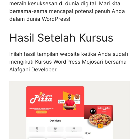
meraih kesuksesan di dunia digital. Mari kita
bersama-sama mencapai potensi penuh Anda
dalam dunia WordPress!
Hasil Setelah Kursus
Inilah hasil tampilan website ketika Anda sudah
mengikuti Kursus WordPress Mojosari bersama
Alafgani Developer.