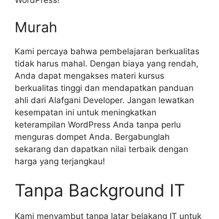
WordPress!
Murah
Kami percaya bahwa pembelajaran berkualitas
tidak harus mahal. Dengan biaya yang rendah,
Anda dapat mengakses materi kursus
berkualitas tinggi dan mendapatkan panduan
ahli dari Alafgani Developer. Jangan lewatkan
kesempatan ini untuk meningkatkan
keterampilan WordPress Anda tanpa perlu
menguras dompet Anda. Bergabunglah
sekarang dan dapatkan nilai terbaik dengan
harga yang terjangkau!
Tanpa Background IT
Kami menyambut tanpa latar belakang IT untuk