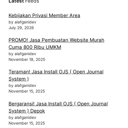
Latest
Feeds
Kebijakan Privasi Member Area
by alafganidev
July 29, 2026
PROMO! Jasa Pembuatan Website Murah
Cuma 800 Ribu UMKM
by alafganidev
November 18, 2025
Teraman! Jasa Install OJS ( Open Journal
System )
by alafganidev
November 15, 2025
Bergaransi! Jasa Install OJS ( Open Journal
System ) Depok
by alafganidev
November 15, 2025