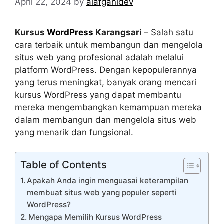
April 22, 2024
by
alafganidev
Kursus
WordPress
Karangsari
– Salah satu
cara terbaik untuk membangun dan mengelola
situs web yang profesional adalah melalui
platform WordPress. Dengan kepopulerannya
yang terus meningkat, banyak orang mencari
kursus WordPress yang dapat membantu
mereka mengembangkan kemampuan mereka
dalam membangun dan mengelola situs web
yang menarik dan fungsional.
Table of Contents
Apakah Anda ingin menguasai keterampilan
membuat situs web yang populer seperti
WordPress?
Mengapa Memilih Kursus WordPress