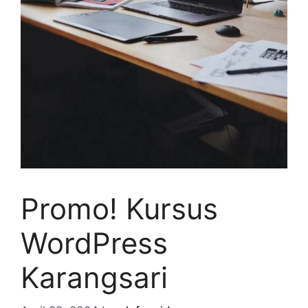
Promo! Kursus
WordPress
Karangsari