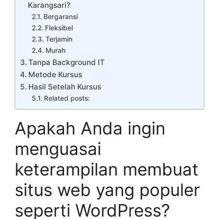
Karangsari?
Bergaransi
Fleksibel
Terjamin
Murah
Tanpa Background IT
Metode Kursus
Hasil Setelah Kursus
Related posts:
Apakah Anda ingin
menguasai
keterampilan membuat
situs web yang populer
seperti WordPress?