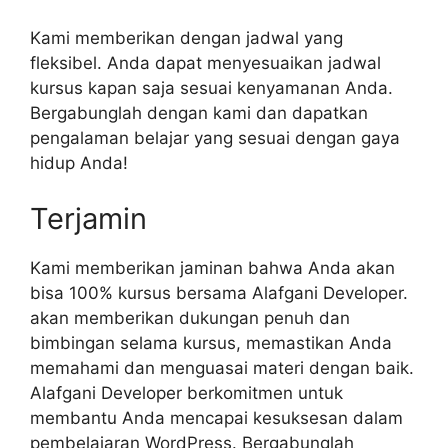
Kami memberikan dengan jadwal yang
fleksibel. Anda dapat menyesuaikan jadwal
kursus kapan saja sesuai kenyamanan Anda.
Bergabunglah dengan kami dan dapatkan
pengalaman belajar yang sesuai dengan gaya
hidup Anda!
Terjamin
Kami memberikan jaminan bahwa Anda akan
bisa 100% kursus bersama Alafgani Developer.
akan memberikan dukungan penuh dan
bimbingan selama kursus, memastikan Anda
memahami dan menguasai materi dengan baik.
Alafgani Developer berkomitmen untuk
membantu Anda mencapai kesuksesan dalam
pembelajaran WordPress. Bergabunglah