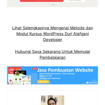
Lihat Selengkapnya Mengenai Metode dan
Modul Kursus WordPress Duri Alafgani
Developer
Hubungi Saya Sekarang Untuk Memulai
Pembelajaran