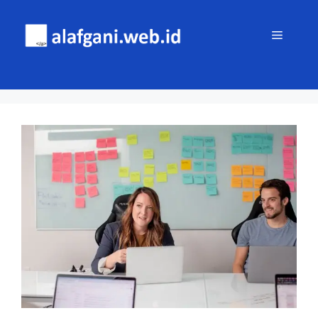
Skip
to
MENU
content