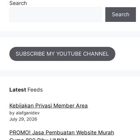
Search
Search
SUBSCRIBE MY YOUTUBE CHANNEL
Latest
Feeds
Kebijakan Privasi Member Area
by alafganidev
July 29, 2026
PROMO! Jasa Pembuatan Website Murah