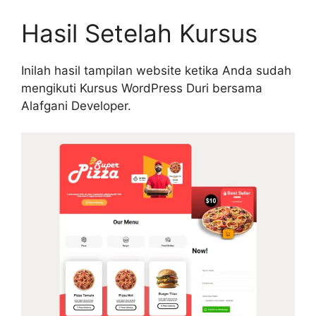
Hasil Setelah Kursus
Inilah hasil tampilan website ketika Anda sudah
mengikuti Kursus WordPress Duri bersama
Alafgani Developer.