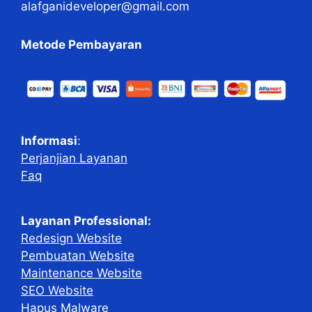
alafganideveloper@gmail.com
Metode Pembayaran
Informasi
:
Perjanjian Layanan
Faq
Layanan Professional:
Redesign Website
Pembuatan Website
Maintenance Website
SEO Website
Hapus Malware