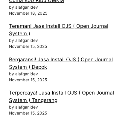
Cuma 800 Ribu UMKM
by alafganidev
November 18, 2025
Teraman! Jasa Install OJS ( Open Journal
System )
by alafganidev
November 15, 2025
Bergaransi! Jasa Install OJS ( Open Journal
System ) Depok
by alafganidev
November 15, 2025
Terpercaya! Jasa Install OJS ( Open Journal
System ) Tangerang
by alafganidev
November 15, 2025