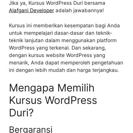
Jika ya, Kursus WordPress Duri bersama
Alafgani Developer
adalah jawabannya!
Kursus ini memberikan kesempatan bagi Anda
untuk mempelajari dasar-dasar dan teknik-
teknik lanjutan dalam menggunakan platform
WordPress yang terkenal. Dan sekarang,
dengan kursus website WordPress yang
menarik, Anda dapat memperoleh pengetahuan
ini dengan lebih mudah dan harga terjangkau.
Mengapa Memilih
Kursus WordPress
Duri?
Bergaransi