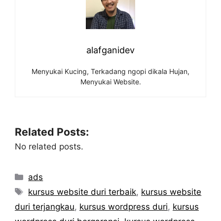
alafganidev
Menyukai Kucing, Terkadang ngopi dikala Hujan,
Menyukai Website.
Related Posts:
No related posts.
Categories
ads
Tags
kursus website duri terbaik
,
kursus website
duri terjangkau
,
kursus wordpress duri
,
kursus