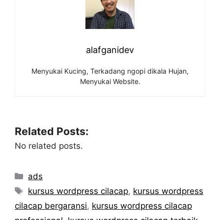
alafganidev
Menyukai Kucing, Terkadang ngopi dikala Hujan,
Menyukai Website.
Related Posts:
No related posts.
Categories
ads
Tags
kursus wordpress cilacap
,
kursus wordpress
cilacap bergaransi
,
kursus wordpress cilacap