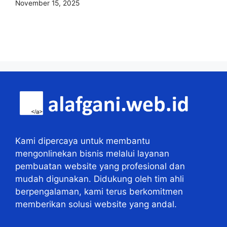
November 15, 2025
Kami dipercaya untuk membantu
mengonlinekan bisnis melalui layanan
pembuatan website yang profesional dan
mudah digunakan. Didukung oleh tim ahli
berpengalaman, kami terus berkomitmen
memberikan solusi website yang andal.