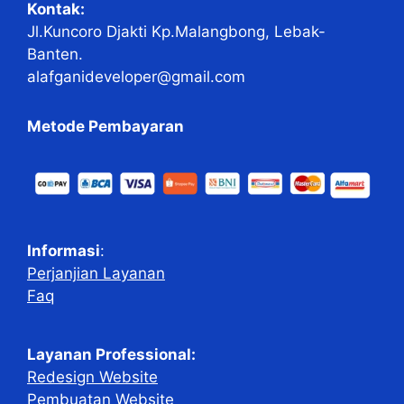
Kontak:
Jl.Kuncoro Djakti Kp.Malangbong, Lebak-
Banten.
alafganideveloper@gmail.com
Metode Pembayaran
Informasi
:
Perjanjian Layanan
Faq
Layanan Professional:
Redesign Website
Pembuatan Website