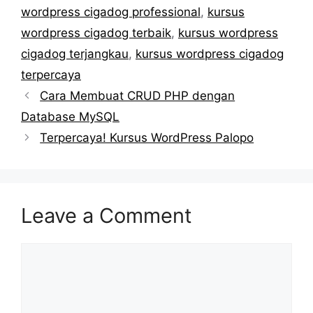
wordpress cigadog professional
,
kursus
wordpress cigadog terbaik
,
kursus wordpress
cigadog terjangkau
,
kursus wordpress cigadog
terpercaya
Cara Membuat CRUD PHP dengan
Database MySQL
Terpercaya! Kursus WordPress Palopo
Leave a Comment
Comment