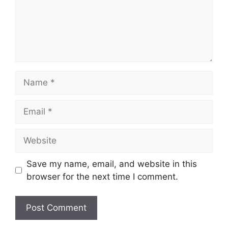
Name
Email
Website
Save my name, email, and website in this
browser for the next time I comment.