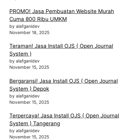
PROMO! Jasa Pembuatan Website Murah
Cuma 800 Ribu UMKM
by alafganidev
November 18, 2025
Teraman! Jasa Install OJS ( Open Journal
System )
by alafganidev
November 15, 2025
Bergaransi! Jasa Install OJS ( Open Journal
System ) Depok
by alafganidev
November 15, 2025
Terpercaya! Jasa Install OJS ( Open Journal
System ) Tangerang
by alafganidev
November 15, 2025