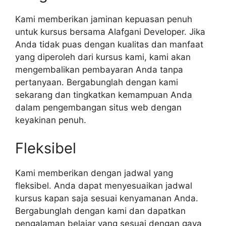
Kami memberikan jaminan kepuasan penuh
untuk kursus bersama Alafgani Developer. Jika
Anda tidak puas dengan kualitas dan manfaat
yang diperoleh dari kursus kami, kami akan
mengembalikan pembayaran Anda tanpa
pertanyaan. Bergabunglah dengan kami
sekarang dan tingkatkan kemampuan Anda
dalam pengembangan situs web dengan
keyakinan penuh.
Fleksibel
Kami memberikan dengan jadwal yang
fleksibel. Anda dapat menyesuaikan jadwal
kursus kapan saja sesuai kenyamanan Anda.
Bergabunglah dengan kami dan dapatkan
pengalaman belajar yang sesuai dengan gaya