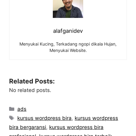
alafganidev
Menyukai Kucing, Terkadang ngopi dikala Hujan,
Menyukai Website.
Related Posts:
No related posts.
Categories
ads
Tags
kursus wordpress bira
,
kursus wordpress
bira bergaransi
,
kursus wordpress bira