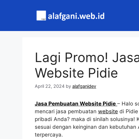
Skip
to
content
Lagi Promo! Jas
Website Pidie
April 22, 2024
by
alafganidev
Jasa Pembuatan Website Pidie
– Halo s
mencari jasa pembuatan
website
di Pidie
pribadi Anda? maka di sinilah solusiny
sesuai dengan keinginan dan kebutuhan A
terpercaya.