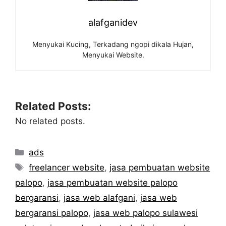
alafganidev
Menyukai Kucing, Terkadang ngopi dikala Hujan,
Menyukai Website.
Related Posts:
No related posts.
Categories
ads
Tags
freelancer website
,
jasa pembuatan website
palopo
,
jasa pembuatan website palopo
bergaransi
,
jasa web alafgani
,
jasa web
bergaransi palopo
,
jasa web palopo sulawesi