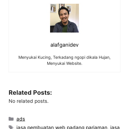
alafganidev
Menyukai Kucing, Terkadang ngopi dikala Hujan,
Menyukai Website.
Related Posts:
No related posts.
Categories
ads
Tags
jasa pembuatan web padang pariaman
,
jasa