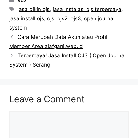
Tags
jasa bikin ojs
,
jasa instalasi ojs terpercaya
,
jasa install ojs
,
ojs
,
ojs2
,
ojs3
,
open journal
system
Cara Merubah Data Akun atau Profil
Member Area alafgani.web.id
Terpercaya! Jasa Install OJS ( Open Journal
System ) Serang
Leave a Comment
Comment