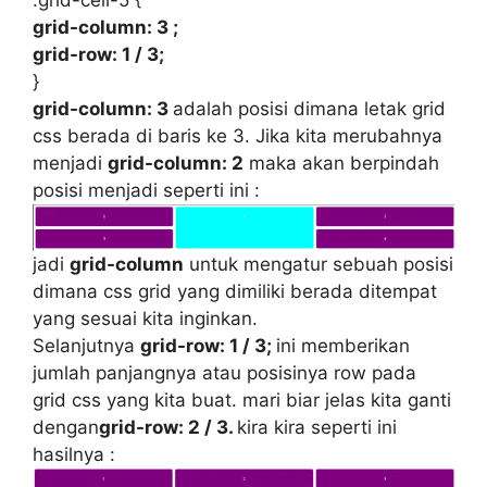
.grid-cell-5 {
grid-column: 3 ;
grid-row: 1 / 3;
}
grid-column: 3
adalah posisi dimana letak grid
css berada di baris ke 3. Jika kita merubahnya
menjadi
grid-column: 2
maka akan berpindah
posisi menjadi seperti ini :
jadi
grid-column
untuk mengatur sebuah posisi
dimana css grid yang dimiliki berada ditempat
yang sesuai kita inginkan.
Selanjutnya
grid-row: 1 / 3;
ini memberikan
jumlah panjangnya atau posisinya row pada
grid css yang kita buat. mari biar jelas kita ganti
dengan
grid-row: 2 / 3.
kira kira seperti ini
hasilnya :