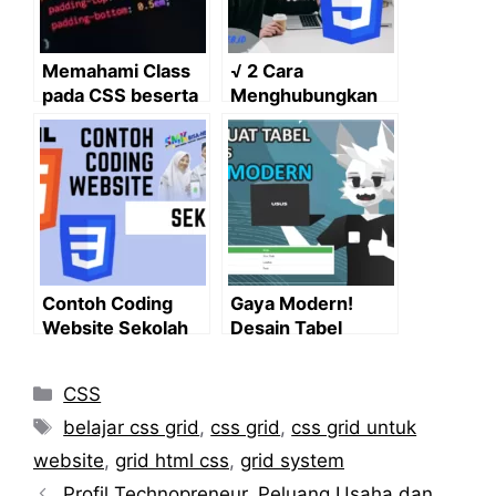
Memahami Class
√ 2 Cara
pada CSS beserta
Menghubungkan
Contohnya
HTML dan CSS
Termudah
Contoh Coding
Gaya Modern!
Website Sekolah
Desain Tabel
HTML dan CSS
HTML dengan CSS
Categories
CSS
Tags
belajar css grid
,
css grid
,
css grid untuk
website
,
grid html css
,
grid system
Profil Technopreneur, Peluang Usaha dan