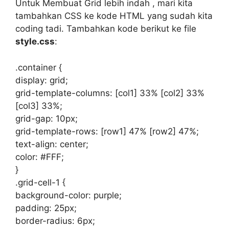
Untuk Membuat Grid lebih indah , mari kita
tambahkan CSS ke kode HTML yang sudah kita
coding tadi. Tambahkan kode berikut ke file
style.css
:
.container {
display: grid;
grid-template-columns: [col1] 33% [col2] 33%
[col3] 33%;
grid-gap: 10px;
grid-template-rows: [row1] 47% [row2] 47%;
text-align: center;
color: #FFF;
}
.grid-cell-1 {
background-color: purple;
padding: 25px;
border-radius: 6px;