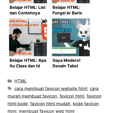
Belajar HTML: List
Belajar HTML:
dan Contohnya
Fungsi br Baris
Baru HTML
Belajar HTML: Apa
Gaya Modern!
Itu Class dan Id
Desain Tabel
Beserta
HTML dengan CSS
Contohnya pada
Categories
HTML
HTML
Tags
cara membuat favicon website html
,
cara
murah membuat favicon
,
favicon html
,
favicon
html kode
,
favicon html mudah
,
kode favicon
html
,
membuat favicon web html