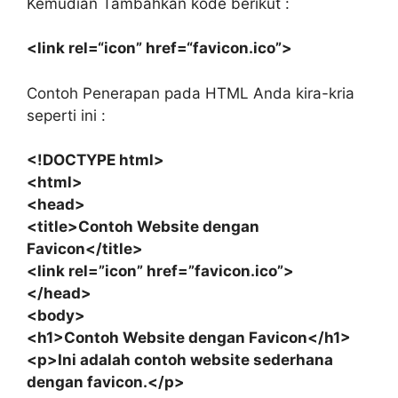
Kemudian Tambahkan kode berikut :
<link
rel
=
“icon”
href
=
“favicon.ico”
>
Contoh Penerapan pada HTML Anda kira-kria
seperti ini :
<!DOCTYPE html>
<html>
<head>
<title>Contoh Website dengan
Favicon</title>
<link rel=”icon” href=”favicon.ico”>
</head>
<body>
<h1>Contoh Website dengan Favicon</h1>
<p>Ini adalah contoh website sederhana
dengan favicon.</p>