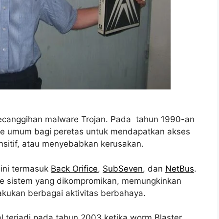
 kecanggihan malware Trojan. Pada tahun 1990-an
de umum bagi peretas untuk mendapatkan akses
ensitif, atau menyebabkan kerusakan.
 ini termasuk
Back Orifice
,
SubSeven
, dan
NetBus
.
h ke sistem yang dikompromikan, memungkinkan
kukan berbagai aktivitas berbahaya.
al terjadi pada tahun 2003 ketika worm Blaster